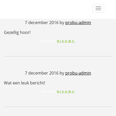
Elmie van Deursen
Toggle
navigat
7 december 2016
by
probu-admin
Gezellig hoor!
CATEGORIE:
NIEUWS
7 december 2016
by
probu-admin
Wat een leuk bericht!
CATEGORIE:
NIEUWS