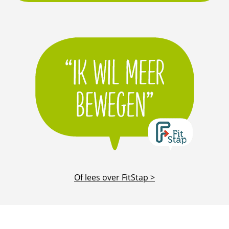
Of lees over FitStap >